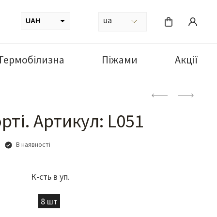
ua
UAH
USD
Термобілизна
Піжами
Акції
рті. Артикул: L051
В наявності
К-сть в уп.
8 шт