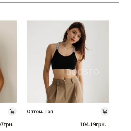
Оптом. Топ
Опто
07
грн.
104.19
грн.