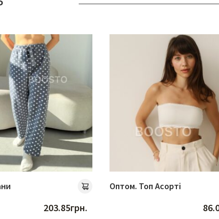
ь
ани
Оптом. Топ Асорті
203.85
грн.
86.