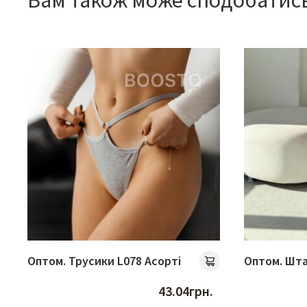
Вам також може сподобатис
Оптом. Трусики L078 Асорті
Оптом. Шт
43.04
грн.