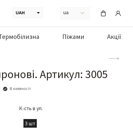
ua
UAH
USD
Термобілизна
Піжами
Акції
ронові. Артикул: 3005
В наявності
К-сть в уп.
3 шт