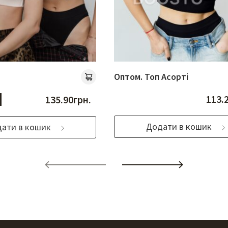
Оптом. Топ Асорті
113.
135.90
грн.
Додати в кошик
ати в кошик