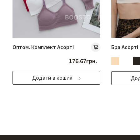
Оптом. Комплект Асорті
Бра Асорті
176.67
грн.
Додати в кошик
Дод