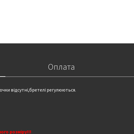
Оплата
точки відсутні,бретелі регулюються.
ого розміру!!!