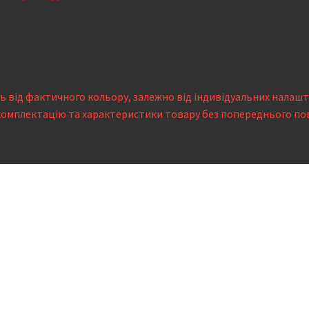
сь від фактичного кольору, залежно від індивідуальних налаш
комплектацію та характеристики товару без попереднього по