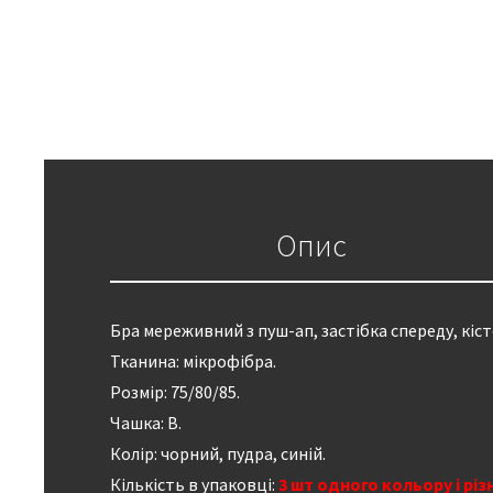
Опис
Бра мереживний з пуш-ап, застібка спереду, кіс
Тканина: мікрофібра.
Розмір: 75/80/85.
Чашка: В.
Колір: чорний, пудра, синій.
Кількість в упаковці:
3 шт одного кольору і різн