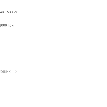
ць товару
1000 грн
кошик
Enter
fullscreen