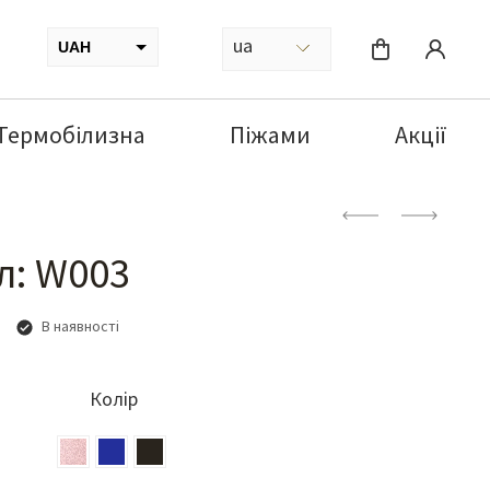
ua
UAH
USD
Термобілизна
Піжами
Акції
л: W003
В наявності
Колір