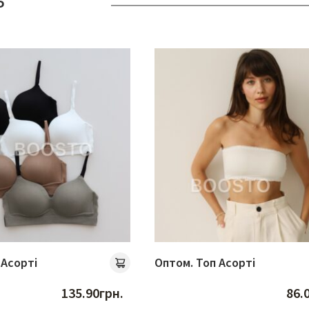
ь
 Асорті
Оптом. Топ Асорті
135.90
грн.
86.