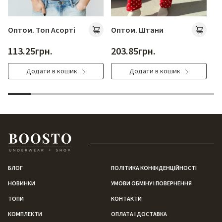
Оптом. Топ Асорті
Оптом. Штани
Бр
113.25
грн.
203.85
грн.
1
Додати в кошик
Додати в кошик
БЛОГ
ПОЛІТИКА КОНФІДЕНЦІЙНОСТІ
НОВИНКИ
УМОВИ ОБМІНУ І ПОВЕРНЕННЯ
ТОПИ
КОНТАКТИ
КОМПЛЕКТИ
ОПЛАТА І ДОСТАВКА