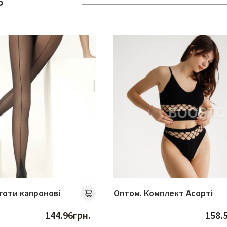
ь
готи капронові
Оптом. Комплект Асорті
144.96
грн.
158.