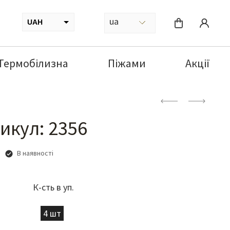
ua
UAH
USD
Термобілизна
Піжами
Акції
икул: 2356
В наявності
К-сть в уп.
4 шт