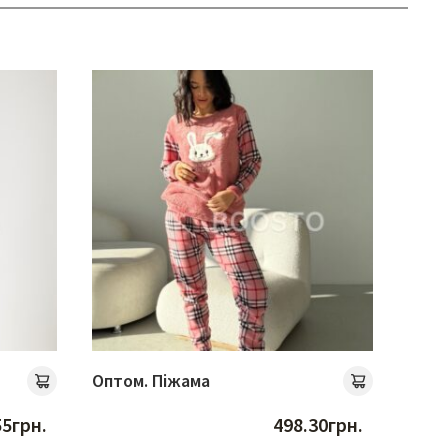
Оптом. Піжама
Опто
55
грн.
498.30
грн.