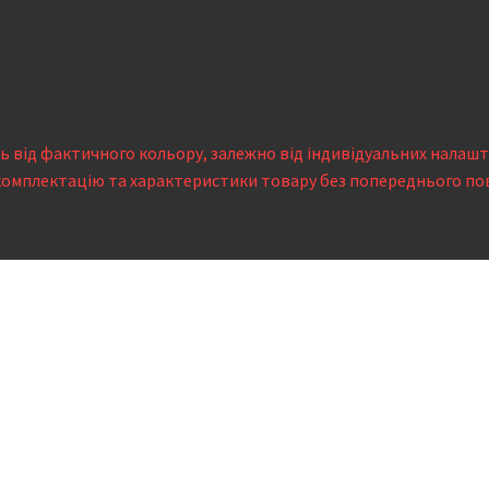
сь від фактичного кольору, залежно від індивідуальних налаш
комплектацію та характеристики товару без попереднього по