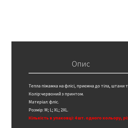
Опис
Тепла піжамка на флісі, приємна до тіла, штани 
Колір:червоний з принтом.
Матеріал: фліс.
Розмір: M; L; XL; 2XL.
Кількість в упаковці: 4 шт. одного кольору, рі