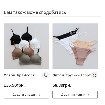
Вам також може сподобатись
Оптом. Бра Асорті
Оптом. Трусики Асорті
Оп
135.90
грн.
58.89
грн.
4
Додати в кошик
Додати в кошик