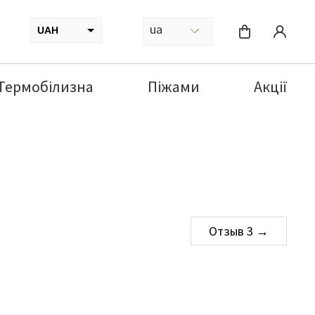
ua
UAH
USD
Термобілизна
Піжами
Акції
Навігація
Отзыв 3 →
записів