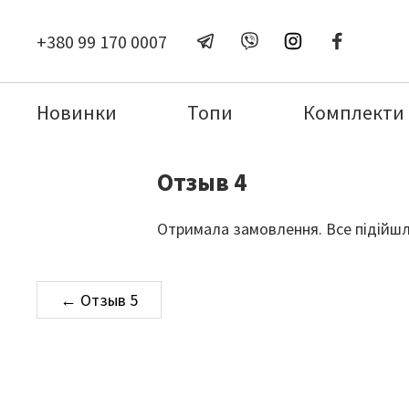
+380 99 170 0007
Новинки
Топи
Комплекти
Отзыв 4
Отримала замовлення. Все підійшло
Навігація
← Отзыв 5
записів